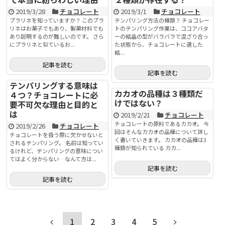
2019/3/28
チョコレート
2019/3/1
チョコレート
プラリネを知っていますか？ このプラ
テンパリング方法の種類？ チョコレー
リネはお菓子でもあり、製菓材料でも
トのテンパリング作業は、ココアバタ
あり説明するのが難しいのです。 さら
ーの結晶の型がバラバラで混ざり合っ
にプラリネと似ているお...
た状態から、チョコレートに適した
結...
記事を読む
記事を読む
テンパリングする意味は
カカオの品種は３種類だ
４つ？チョコレートに必
けではない？
要不可欠な理由と目的と
は
2019/2/21
チョコレート
チョコレートの原料であるカカオ。 今
2019/2/26
チョコレート
回はそんなカカオの品種について詳し
チョコレートを扱う際に欠かせないと
く書いていきます。 カカオの品種は3
されるテンパリング。 名前は知ってい
種類が知られている カカ...
るけれど、テンパリングの意味につい
てはよく分からない…なんて方は...
記事を読む
記事を読む
1
2
3
4
5