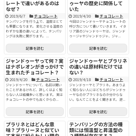
レートで違いがあるのは
ゥーヤの歴史に関係して
なぜ？
いた
2019/6/7
チョコレート
2019/4/30
チョコレート
テンパリングを行う上で、温度はとて
今回はジャンドゥーヤチョコレートの
も重要になります。 変化させる温度の
呼び方について書いていきます。 イタ
わずかな差の違いによって、テンパリ
リア語のジャンドゥーヤは、ジャンド
ングは失敗に繋がります。 ...
ゥージャやジャンドゥジャ、ジャ...
記事を読む
記事を読む
ジャンドゥーヤって何？実
ジャンドゥーヤとプラリネ
はナポレオンがきっかけで
の違いは原材料だけでは
生まれたチョコレート？
ない？
2019/4/20
チョコレート
2019/4/18
チョコレート
ジャンドゥーヤについて、名前は聞い
ジャンドゥーヤとプラリネ。あまりよ
たことがあるけれど、詳しくはよく知
く知らない人にはどちらがジャンドゥ
らない人は結構多いと思います。 実は
ーヤなのかプラリネなのか分からな
チョコレートの中でも古くからの...
い。なんてことをよく聞きます。 逆...
記事を読む
記事を読む
プラリネとはどんな意
テンパリングの方法の種
味？プラリーヌと似てい
類には恒温型と昇温型の
て本当に紛らわしい理由
２種類が存在する？