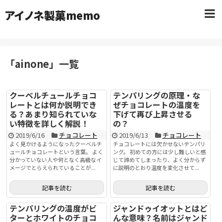
アイノネ製菓memo
「
ainone
」
一覧
クーベルチュールチョコ
テンパリングの原理・な
レートとは何か説明でき
ぜチョコレートの温度を
る？あまり知られていな
下げて再び上昇させる
い特徴を詳しく解説！
の？
2019/6/16
チョコレート
2019/6/13
チョコレート
よく見かけるようになったクーベルチ
チョコレートには欠かせないテンパリ
ュールチョコレートという言葉。 よく
ング。 初めての方には少し難しいと感
分かっていない人や何となく高級なイ
じて諦めてしまったり、よく分からず
メージでとらえられていることが...
に説明のとおり温度を変化させて...
記事を読む
記事を読む
テンパリングの温度がビ
ジャンドゥイオットとはど
ターとホワイトのチョコ
んな意味？名前はジャンド